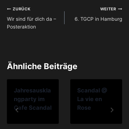
Beitragsnavigation
ZURÜCK
WEITER
Wir sind für dich da –
6. TGCP in Hamburg
Posteraktion
Ähnliche Beiträge
Jahresauskla
Scandal @
ngparty im
La vie en
Cafe Scandal
Rose