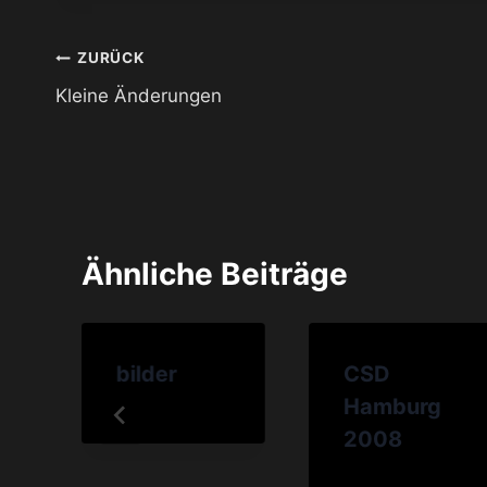
Beitragsnavigation
ZURÜCK
Kleine Änderungen
Ähnliche Beiträge
bilder
CSD
Hamburg
2008