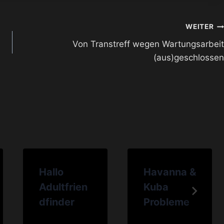
WEITER
Von Transtreff wegen Wartungsarbeit
(aus)geschlossen
Hallo
Havanna &
Adultfrien
Kuba
dfinder
Probleme