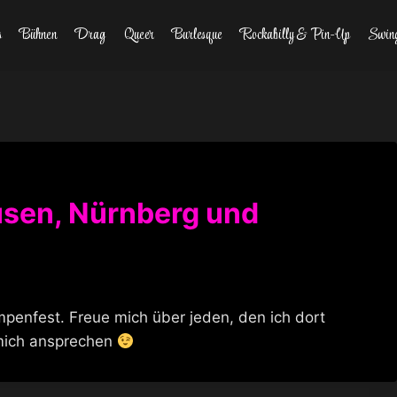
s
Bühnen
Drag
Queer
Burlesque
Rockabilly & Pin-Up
Swin
sen, Nürnberg und
enfest. Freue mich über jeden, den ich dort
 mich ansprechen