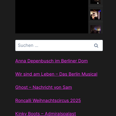
Suchen
nach:
Anna Depenbusch im Berliner Dom
Wir sind am Leben – Das Berlin Musical
Erkennuns
Maße
dienstlich
statt
Ghost – Nachricht von Sam
e
Masse
Roncalli Weihnachtscircus 2025
Mitteilung
en auf
Kinky Boots – Admiralspalast