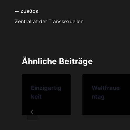
Beitragsnavigation
ZURÜCK
Zentralrat der Transsexuellen
Ähnliche Beiträge
Einzigartig
Weltfraue
keit
ntag