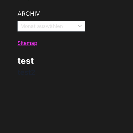
dem CSD
ARCHIV
Archiv
Sitemap
test
test2