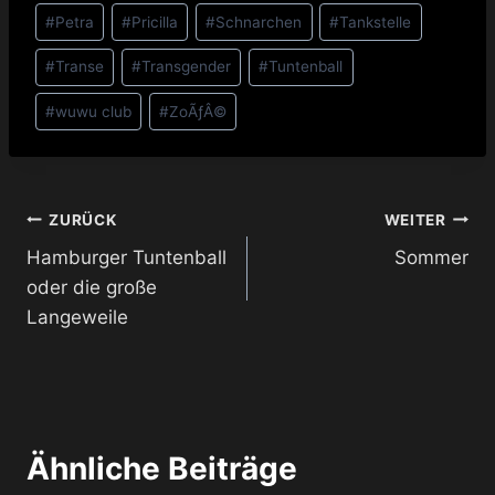
#
Petra
#
Pricilla
#
Schnarchen
#
Tankstelle
#
Transe
#
Transgender
#
Tuntenball
#
wuwu club
#
ZoÃƒÂ©
Beitragsnavigation
ZURÜCK
WEITER
Hamburger Tuntenball
Sommer
oder die große
Langeweile
Ähnliche Beiträge