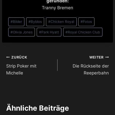
gefunden:
Tranny Bremen
Schlagworte:
#
Bilder
#
Byblos
#
Chicken Royal
#
Fotos
#
Olivia Jones
#
Park Hyatt
#
Royal Chicken Club
Beitragsnavigation
ZURÜCK
WEITER
Strip Poker mit
Die Rückseite der
Michelle
Reeperbahn
Ähnliche Beiträge