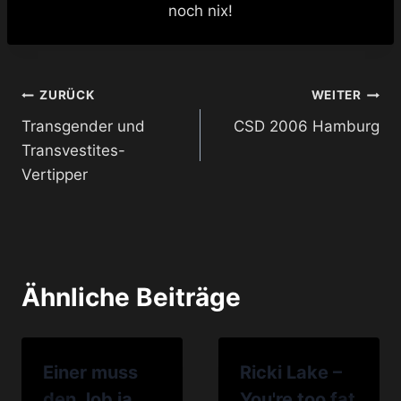
noch nix!
Beitragsnavigation
ZURÜCK
WEITER
Transgender und
CSD 2006 Hamburg
Transvestites-
Vertipper
Ähnliche Beiträge
Einer muss
Ricki Lake –
den Job ja
You're too fat