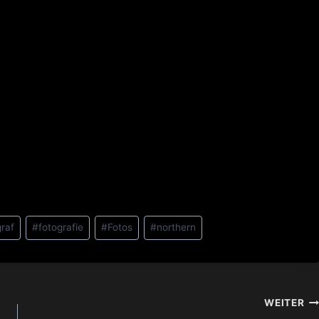
graf
#
fotografie
#
Fotos
#
northern
WEITER