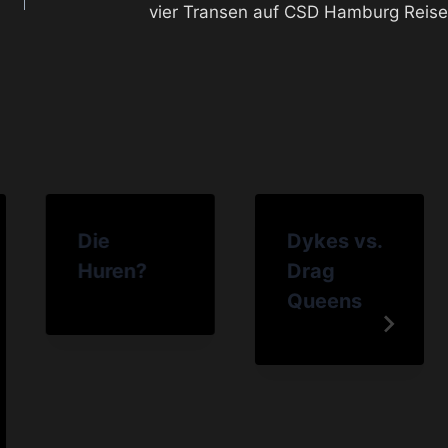
vier Transen auf CSD Hamburg Reise
Die
Dykes vs.
Huren?
Drag
Queens