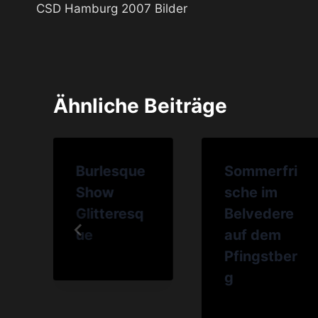
CSD Hamburg 2007 Bilder
Ähnliche Beiträge
Burlesque
Sommerfri
Show
sche im
p
Glitteresq
Belvedere
ue
auf dem
Pfingstber
g