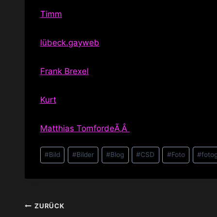
Timm
lübeck.gayweb
Frank Brexel
Kurt
Matthias TomfordeÃ‚Â
Schlagworte:
#
Bild
#
Bilder
#
Blog
#
CSD
#
Foto
#
foto
Beitragsnavigation
ZURÜCK