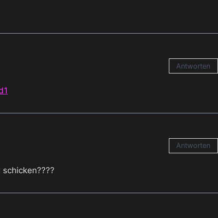
Antworten
d1
Antworten
g schicken????