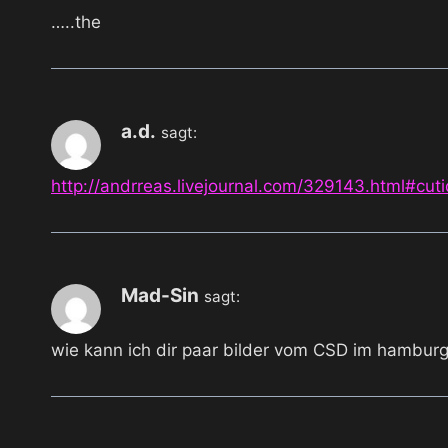
…..the
a.d.
sagt:
http://andrreas.livejournal.com/329143.html#cuti
Mad-Sin
sagt:
wie kann ich dir paar bilder vom CSD im hambur