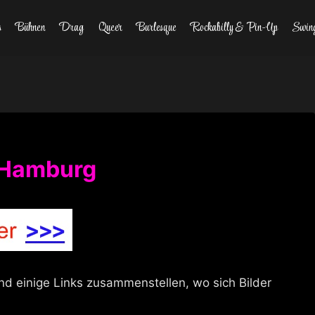
s
Bühnen
Drag
Queer
Burlesque
Rockabilly & Pin-Up
Swin
n Hamburg
d einige Links zusammenstellen, wo sich Bilder