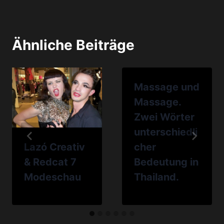
Ähnliche Beiträge
Massage und
Massage.
Zwei Wörter
unterschiedli
Lazó Creativ
cher
& Redcat 7
Bedeutung in
Modeschau
Thailand.