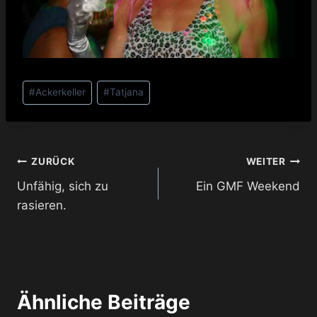
Schlagworte:
#
Ackerkeller
#
Tatjana
Beitragsnavigation
ZURÜCK
WEITER
Unfähig, sich zu
Ein GMF Weekend
rasieren.
Ähnliche Beiträge