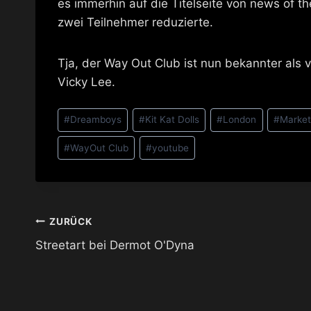
es immerhin auf die Titelseite von news of 
zwei Teilnehmer reduzierte.
Tja, der Way Out Club ist nun bekannter al
Vicky Lee.
Schlagworte:
#
Dreamboys
#
Kit Kat Dolls
#
London
#
Market
#
WayOut Club
#
youtube
Beitragsnavigation
ZURÜCK
Streetart bei Dermot O'Dyna