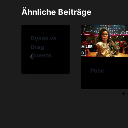
Ähnliche Beiträge
Dykes vs.
Drag
Queens
Pose