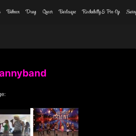
s
Bühnen
Drag
Queer
Burlesque
Rockabilly & Pin-Up
Swin
Trannyband
ge: