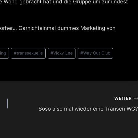
the World gebracht hat und die Gruppe um zumindest
s vorher… Garnichteinmal dummes Marketing von
ing
#
transsexuelle
#
Vicky Lee
#
Way Out Club
WEITER
Soso also mal wieder eine Transen WG?