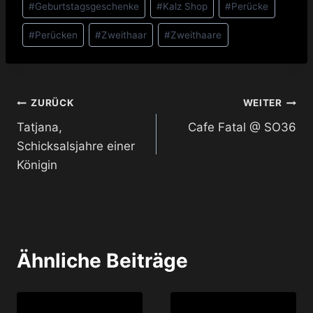
#
Geburtstagsgeschenke
#
Kalz Shop
#
Perücke
#
Perücken
#
Zweithaar
#
Zweithaare
Beitragsnavigation
ZURÜCK
WEITER
Tatjana,
Cafe Fatal @ SO36
Schicksalsjahre einer
Königin
Ähnliche Beiträge