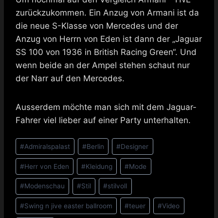
zurückzukommen. Ein Anzug von Armani ist da
die neue S-Klasse von Mercedes und der
Anzug von Herrn von Eden ist dann der „Jaguar
SS 100 von 1936 in British Racing Green“. Und
wenn beide an der Ampel stehen schaut nur
der Narr auf den Mercedes.
Ausserdem möchte man sich mit dem Jaguar-
Fahrer viel lieber auf einer Party unterhalten.
Schlagworte:
#
Admiralspalast
#
Berlin
#
Designer
#
Herr von Eden
#
Kleidung
#
Mode
#
Modenschau
#
Stil
#
stilvoll
#
Swing n jive easter ballroom
#
teuer
#
Video