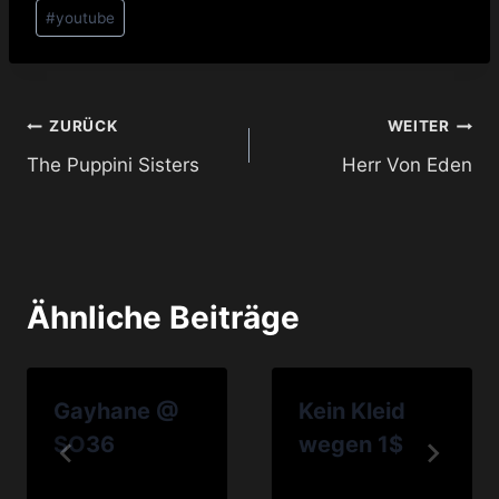
#
youtube
Beitragsnavigation
ZURÜCK
WEITER
The Puppini Sisters
Herr Von Eden
Ähnliche Beiträge
Gayhane @
Kein Kleid
SO36
wegen 1$