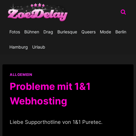
Zum
Inhalt
springen
Fotos
Bühnen
Drag
Burlesque
Queers
Mode
Berlin
Hamburg
Urlaub
ALLGEMEIN
Probleme mit 1&1
Webhosting
Liebe Supporthotline von 1&1 Puretec.