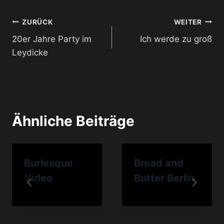
Beitragsnavigation
ZURÜCK
WEITER
20er Jahre Party im
Ich werde zu groß
Leydicke
Ähnliche Beiträge
Burlesque
Bread and
Video
Butter Berlin