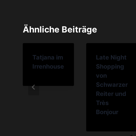
Ähnliche Beiträge
Tatjana im
Late Night
Irrenhouse
Shopping
von
Schwarzer
Reiter und
Très
Bonjour