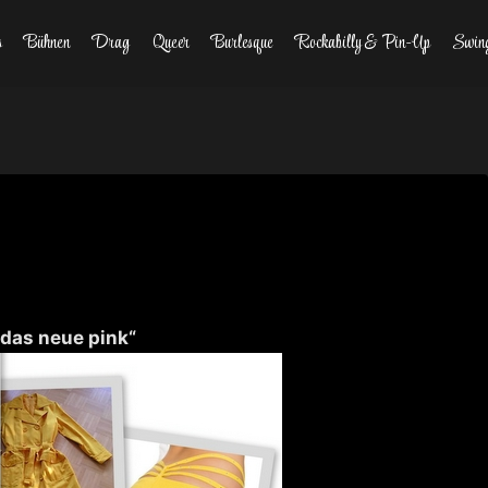
s
Bühnen
Drag
Queer
Burlesque
Rockabilly & Pin-Up
Swin
t das neue pink“