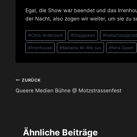
Egal, die Show war beendet und das Irrenhou
der Nacht, also zogen wir weiter, um sie zu 
Schlagworte:
#
Chris Andersson
#
Dragqueen
#
Geburtstagsclu
#
Irrenhouse
#
Mataina Ah Wie sus
#
Nina Queer
Beitragsnavigation
ZURÜCK
Queere Medien Bühne @ Motzstrassenfest
Ähnliche Beiträge