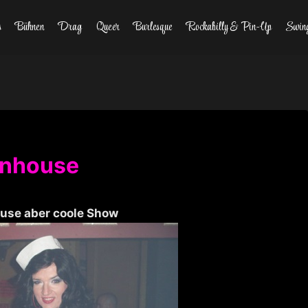
s
Bühnen
Drag
Queer
Burlesque
Rockabilly & Pin-Up
Swin
enhouse
ouse aber coole Show