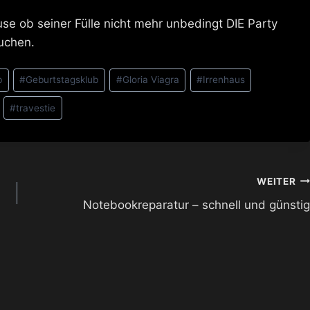
se ob seiner Fülle nicht mehr unbedingt DIE Party
suchen.
b
#
Geburtstagsklub
#
Gloria Viagra
#
Irrenhaus
#
travestie
WEITER
Notebookreparatur – schnell und günstig