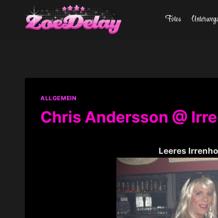
Zum
Fotos
Unterweg
Inhalt
springen
ALLGEMEIN
Chris Andersson @ Irr
Leeres Irrenh