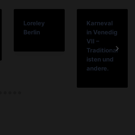
Loreley
Karneval
Berlin
in Venedig
VII –
Traditional
isten und
andere.