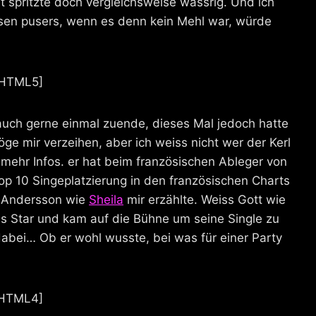
 spritzte doch vergleichsweise wässrig. Und ich
sen pusers, wenn es denn kein Mehl war, würde
HTML5]
auch gerne einmal zuende, dieses Mal jedoch hatte
ge mir verzeihen, aber ich weiss nicht wer der Kerl
 mehr Infos. er hat beim französischen Ableger von
p 10 Singeplatzierung in den französischen Charts
is Andersson wie
Sheila
mir erzählte. Weiss Gott wie
ls Star und kam auf die Bühne um seine Single zu
dabei… Ob er wohl wusste, bei was für einer Party
HTML4]