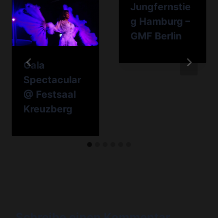
Jungfernstie
g Hamburg –
GMF Berlin
Gala
Spectacular
@ Festsaal
Kreuzberg
Schreibe einen Kommentar