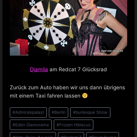
Djamila
am Redcat 7 Glücksrad
Zurück zum Auto haben wir uns dann übrigens
mit einem Taxi fahren lassen
Schlagworte:
#
Admiralspalast
#
Berlin
#
burlesque Show
#
Eden Glamorama
#
Frozen Hibiscus