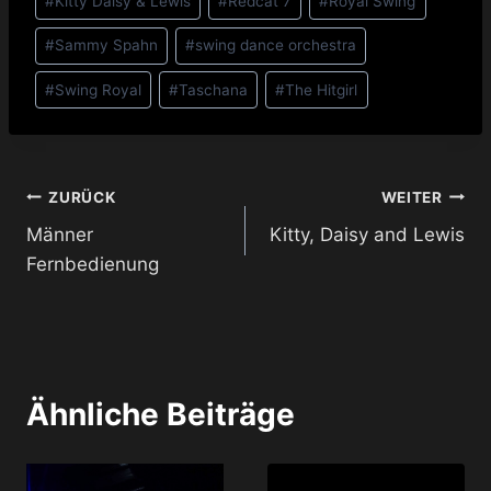
#
Kitty Daisy & Lewis
#
Redcat 7
#
Royal Swing
#
Sammy Spahn
#
swing dance orchestra
#
Swing Royal
#
Taschana
#
The Hitgirl
Beitragsnavigation
ZURÜCK
WEITER
Männer
Kitty, Daisy and Lewis
Fernbedienung
Ähnliche Beiträge