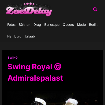
Zum
Inhalt
springen
Fotos
Bühnen
Drag
Burlesque
Queers
Mode
Berlin
Hamburg
Urlaub
SWING
Swing Royal @
Admiralspalast