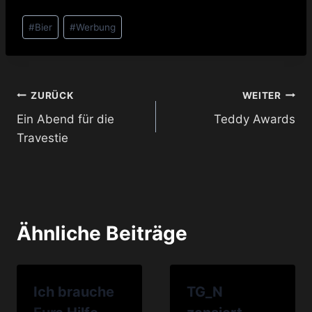
Schlagworte:
#
Bier
#
Werbung
Beitragsnavigation
ZURÜCK
WEITER
Ein Abend für die
Teddy Awards
Travestie
Ähnliche Beiträge
Ich brauche
TG_N