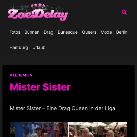
Zum
Inhalt
springen
Fotos
Bühnen
Drag
Burlesque
Queers
Mode
Berlin
Hamburg
Urlaub
ALLGEMEIN
Mister Sister
Mister Sister – Eine Drag Queen in der Liga