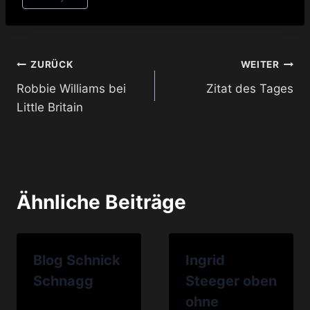
Beitragsnavigation
ZURÜCK
WEITER
Robbie Williams bei
Zitat des Tages
Little Britain
Ähnliche Beiträge
Blog Schnick
Ingrid
Schnagg
Steeger oben
ohne