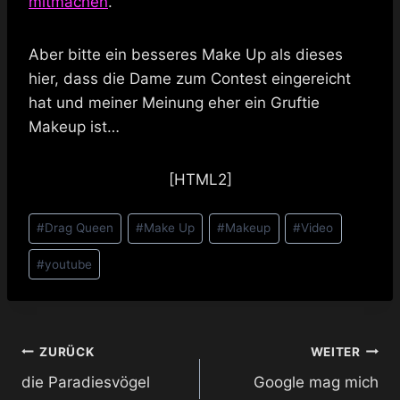
mitmachen
.
Aber bitte ein besseres Make Up als dieses
hier, dass die Dame zum Contest eingereicht
hat und meiner Meinung eher ein Gruftie
Makeup ist…
[HTML2]
Schlagworte:
#
Drag Queen
#
Make Up
#
Makeup
#
Video
#
youtube
Beitragsnavigation
ZURÜCK
WEITER
die Paradiesvögel
Google mag mich