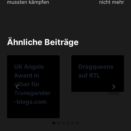
mussten kämpfen
nicht mehr
Ähnliche Beiträge
UK Angels
Dragqueens
Award in
auf RTL
silber für
Transgender
-blogs.com