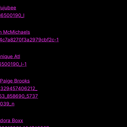
Jujubee
n McMichaels
nique Atl
 Paige Brooks
dora Boxx