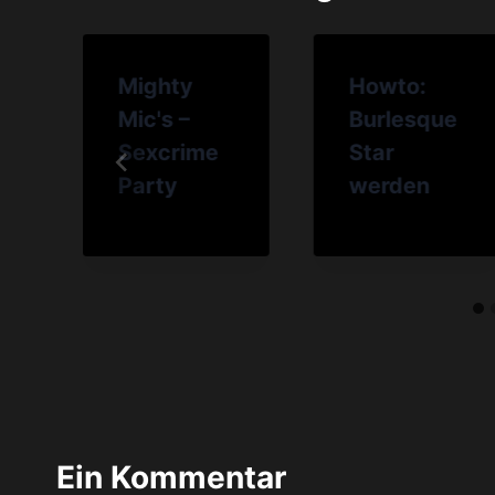
Mighty
Howto:
Mic's –
Burlesque
Sexcrime
Star
Party
werden
Ein Kommentar