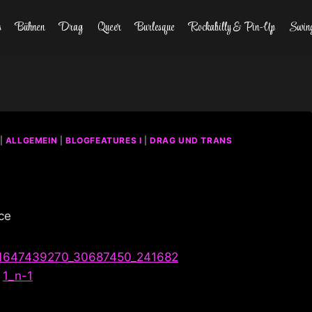
s
Bühnen
Drag
Queer
Burlesque
Rockabilly & Pin-Up
Swin
|
ALLGEMEIN
|
BLOGFEATURES I
|
DRAG UND TRANS
ce