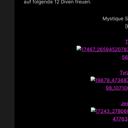
auf folgende 12 Diven freuen.
Mystique 
[
T
Tyr
Je