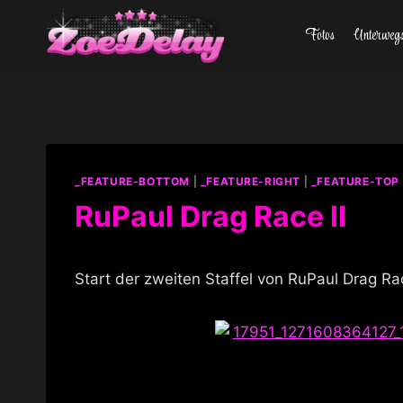
Zum
Fotos
Unterweg
Inhalt
springen
_FEATURE-BOTTOM
|
_FEATURE-RIGHT
|
_FEATURE-TOP
RuPaul Drag Race II
Start der zweiten Staffel von RuPaul Drag Ra