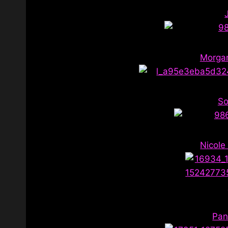
Morga
So
Nicole
Pan