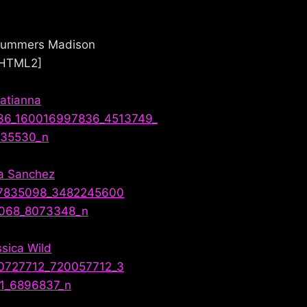
Summers Madison
HTML2]
atianna
a Sanchez
ssica Wild