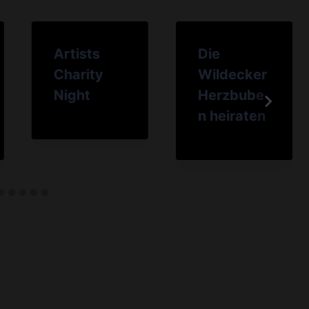
Artists
Die
Charity
Wildecker
Night
Herzbube
n heiraten