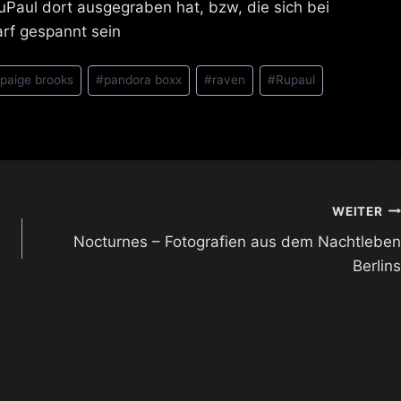
uPaul dort ausgegraben hat, bzw, die sich bei
rf gespannt sein
paige brooks
#
pandora boxx
#
raven
#
Rupaul
WEITER
Nocturnes – Fotografien aus dem Nachtleben
Berlins