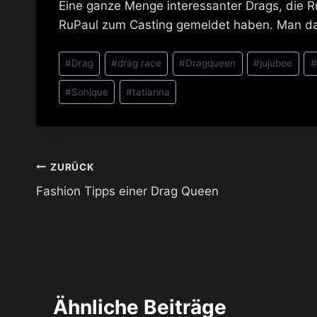
Eine ganze Menge interessanter Drags, die R
RuPaul zum Casting gemeldet haben. Man da
Schlagworte:
#
Drag
#
drag race
#
Dragqueen
#
jujubee
#
#
Sonique
#
tatianna
Beitragsnavigation
ZURÜCK
Fashion Tipps einer Drag Queen
Ähnliche Beiträge