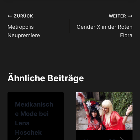
Beitragsnavigation
ZURÜCK
WEITER
Metropolis
Gender X in der Roten
Neupremiere
Flora
Ähnliche Beiträge
Mexikanisch
e Mode bei
Lena
Hoschek