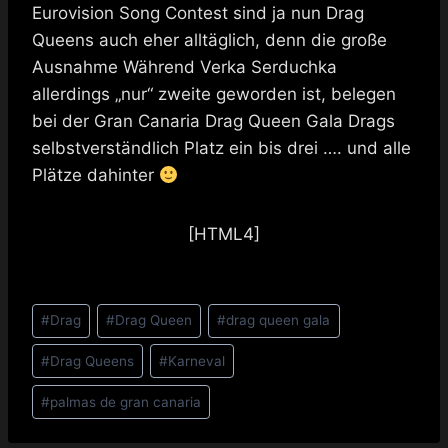
Eurovision Song Contest sind ja nun Drag
Queens auch eher alltäglich, denn die große
Ausnahme Während Verka Serduchka
allerdings „nur“ zweite geworden ist, belegen
bei der Gran Canaria Drag Queen Gala Drags
selbstverständlich Platz ein bis drei …. und alle
Plätze dahinter
[HTML4]
Schlagworte:
#
Drag
#
Drag Queen
#
drag queen gala
#
Drag Queens
#
Karneval
#
palmas de gran canaria