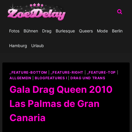
Zum
Inhalt
springen
Fotos
Bühnen
Drag
Burlesque
Queers
Mode
Berlin
Hamburg
Urlaub
_FEATURE-BOTTOM
|
_FEATURE-RIGHT
|
_FEATURE-TOP
|
ALLGEMEIN
|
BLOGFEATURES I
|
DRAG UND TRANS
Gala Drag Queen 2010
Las Palmas de Gran
Canaria