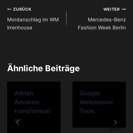
Beitragsnavigation
ZURÜCK
WEITER
Mordanschlag im WM
Mercedes-Benz
Irrenhouse
Fashion Week Berlin
Ähnliche Beiträge
Adrian
Google
Amnesia
Webmaster
transformati
Tools
on