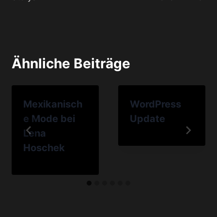
Ähnliche Beiträge
Mexikanisch
WordPress
e Mode bei
Update
Lena
Hoschek