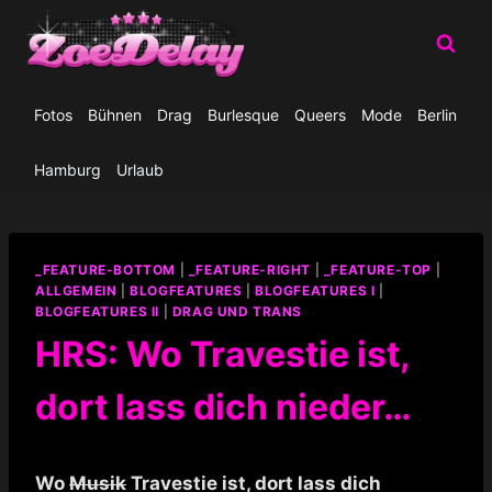
Zum
Inhalt
springen
Fotos
Bühnen
Drag
Burlesque
Queers
Mode
Berlin
Hamburg
Urlaub
_FEATURE-BOTTOM
|
_FEATURE-RIGHT
|
_FEATURE-TOP
|
ALLGEMEIN
|
BLOGFEATURES
|
BLOGFEATURES I
|
BLOGFEATURES II
|
DRAG UND TRANS
HRS: Wo Travestie ist,
dort lass dich nieder…
Wo
Musik
Travestie ist, dort lass dich