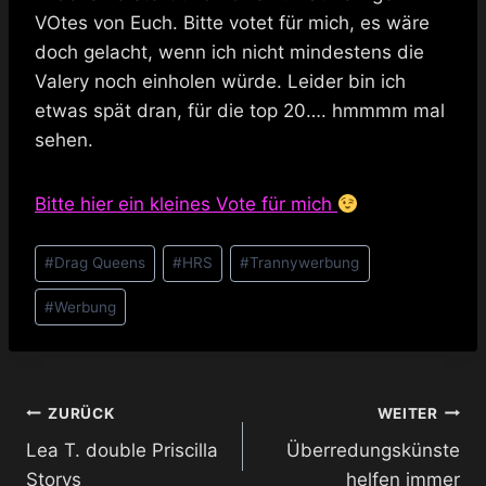
VOtes von Euch. Bitte votet für mich, es wäre
doch gelacht, wenn ich nicht mindestens die
Valery noch einholen würde. Leider bin ich
etwas spät dran, für die top 20…. hmmmm mal
sehen.
Bitte hier ein kleines Vote für mich
Schlagworte:
#
Drag Queens
#
HRS
#
Trannywerbung
#
Werbung
Beitragsnavigation
ZURÜCK
WEITER
Lea T. double Priscilla
Überredungskünste
Storys
helfen immer