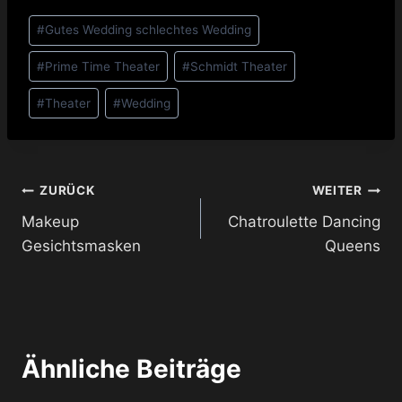
Schlagworte:
#
Gutes Wedding schlechtes Wedding
#
Prime Time Theater
#
Schmidt Theater
#
Theater
#
Wedding
Beitragsnavigation
ZURÜCK
WEITER
Makeup
Chatroulette Dancing
Gesichtsmasken
Queens
Ähnliche Beiträge