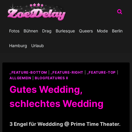
Zum
Inhalt
springen
Fotos
Bühnen
Drag
Burlesque
Queers
Mode
Berlin
Hamburg
Urlaub
_FEATURE-BOTTOM
|
_FEATURE-RIGHT
|
_FEATURE-TOP
|
ALLGEMEIN
|
BLOGFEATURES II
Gutes Wedding,
schlechtes Wedding
3 Engel für Weddding @ Prime Time Theater.