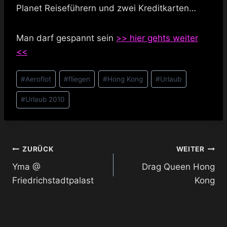
Planet Reiseführern und zwei Kreditkarten…
Man darf gespannt sein
>> hier gehts weiter
<<
Schlagworte:
#
Aeroflot
#
fliegen
#
Hong Kong
#
Urlaub
#
Urlaub 2010
Beitragsnavigation
ZURÜCK
WEITER
Yma @
Drag Queen Hong
Friedrichstadtpalast
Kong