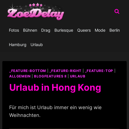
Zum
Inhalt
springen
Fotos
Bühnen
Drag
Burlesque
Queers
Mode
Berlin
Hamburg
Urlaub
_FEATURE-BOTTOM
|
_FEATURE-RIGHT
|
_FEATURE-TOP
|
ALLGEMEIN
|
BLOGFEATURES II
|
URLAUB
Urlaub in Hong Kong
Für mich ist Urlaub immer ein wenig wie
Weihnachten.