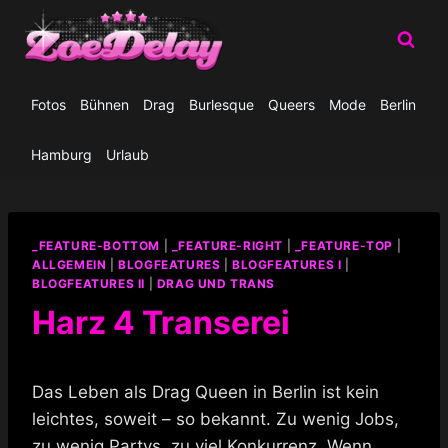
Zum
Inhalt
springen
Fotos
Bühnen
Drag
Burlesque
Queers
Mode
Berlin
Hamburg
Urlaub
_FEATURE-BOTTOM
|
_FEATURE-RIGHT
|
_FEATURE-TOP
|
ALLGEMEIN
|
BLOGFEATURES
|
BLOGFEATURES I
|
BLOGFEATURES II
|
DRAG UND TRANS
Harz 4 Transerei
Das Leben als Drag Queen in Berlin ist kein
leichtes, soweit – so bekannt. Zu wenig Jobs,
zu wenig Partys, zu viel Konkurrenz. Wenn