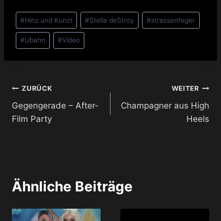
Schlagworte:
#
Hinz und Kunzt
#
Stella deStroy
#
strassenfeger
#
Ubahn
#
Video
Beitragsnavigation
ZURÜCK
WEITER
Gegengerade – After-
Champagner aus High
Film Party
Heels
Ähnliche Beiträge