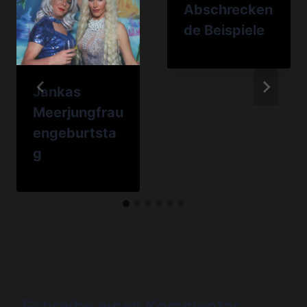
Abschrecken
de Beispiele
Jankas
Meerjungfrau
engeburtsta
g
Schreibe einen Kommentar