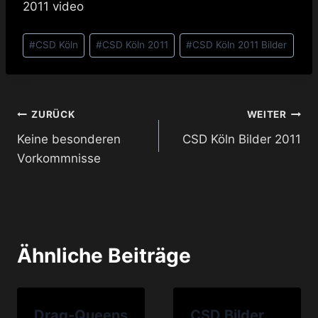
2011 video
Schlagworte:
#
CSD Köln
#
CSD Köln 2011
#
CSD Köln 2011 Bilder
Beitragsnavigation
ZURÜCK
WEITER
Keine besonderen
CSD Köln Bilder 2011
Vorkommnisse
Ähnliche Beiträge
Drag-Queens
CSD Bilder