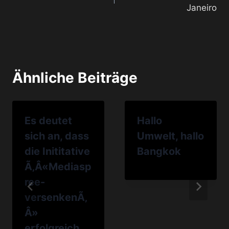
Janeiro
Ähnliche Beiträge
Es deutet
Hallo
sich an, dass
Umwelt, hallo
die Inititative
Bangkok
Ã‚Â«Mediasp
ree-
versenkenÃ‚
Â»
erfolgreich