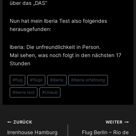
über das „DAS“
Nun hat mein Iberia Test also folgendes
herausgefunden:
Iberia: Die unfreundlichkeit in Person.
Mal sehen, was noch folgt in den nächsten 17
Stunden
Schlagworte:
#
flug
#
flüge
#
iberia
#
iberia erfahrung
#
iberia test
#
Urlaub
Beitragsnavigation
ZURÜCK
WEITER
Irrenhouse Hamburg
Flug Berlin – Rio de