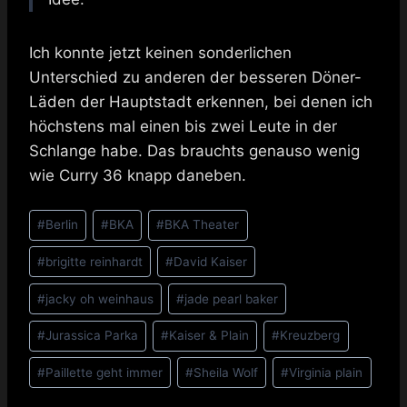
Ich konnte jetzt keinen sonderlichen
Unterschied zu anderen der besseren Döner-
Läden der Hauptstadt erkennen, bei denen ich
höchstens mal einen bis zwei Leute in der
Schlange habe. Das brauchts genauso wenig
wie Curry 36 knapp daneben.
Schlagworte:
#
Berlin
#
BKA
#
BKA Theater
#
brigitte reinhardt
#
David Kaiser
#
jacky oh weinhaus
#
jade pearl baker
#
Jurassica Parka
#
Kaiser & Plain
#
Kreuzberg
#
Paillette geht immer
#
Sheila Wolf
#
Virginia plain