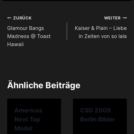
Beitragsnavigation
ZURÜCK
WEITER
Glamour Bangs
Kaiser & Plain – Liebe
Madness @ Toast
in Zeiten von so lala
Hawaii
Ähnliche Beiträge
Americas
CSD 2009
Next Top
Berlin Bilder
Model