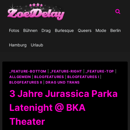
Zum
Inhalt
springen
Fotos
Bühnen
Drag
Burlesque
Queers
Mode
Berlin
Hamburg
Urlaub
_FEATURE-BOTTOM
|
_FEATURE-RIGHT
|
_FEATURE-TOP
|
ALLGEMEIN
|
BLOGFEATURES
|
BLOGFEATURES I
|
BLOGFEATURES II
|
DRAG UND TRANS
3 Jahre Jurassica Parka
Latenight @ BKA
Theater