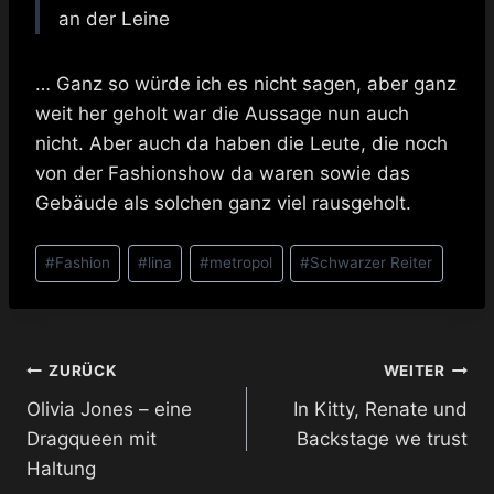
an der Leine
… Ganz so würde ich es nicht sagen, aber ganz
weit her geholt war die Aussage nun auch
nicht. Aber auch da haben die Leute, die noch
von der Fashionshow da waren sowie das
Gebäude als solchen ganz viel rausgeholt.
Schlagworte:
#
Fashion
#
lina
#
metropol
#
Schwarzer Reiter
Beitragsnavigation
ZURÜCK
WEITER
Olivia Jones – eine
In Kitty, Renate und
Dragqueen mit
Backstage we trust
Haltung