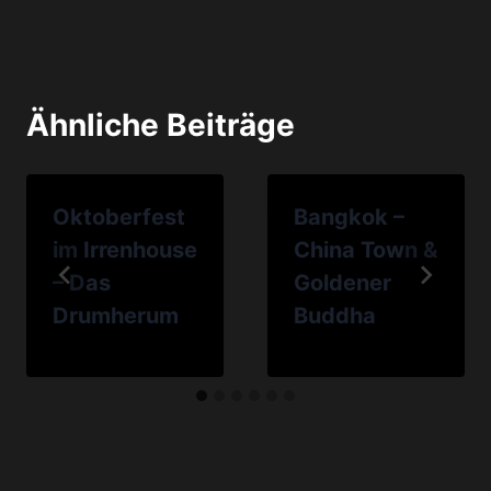
Ähnliche Beiträge
Oktoberfest
Bangkok –
im Irrenhouse
China Town &
– Das
Goldener
Drumherum
Buddha