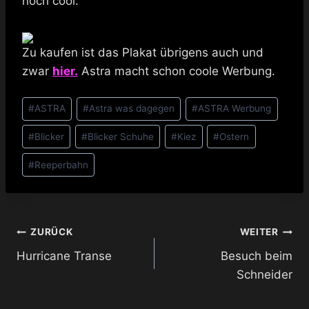
noch cool.
Zu kaufen ist das Plakat übrigens auch und
zwar
hier.
Astra macht schon coole Werbung.
Schlagworte:
#
ASTRA
#
Astra was dagegen
#
ASTRA Werbung
#
Blicker
#
Blicker Schuhe
#
Kiez
#
Ostern
#
Reeperbahn
Beitragsnavigation
ZURÜCK
WEITER
Hurricane Transe
Besuch beim
Schneider