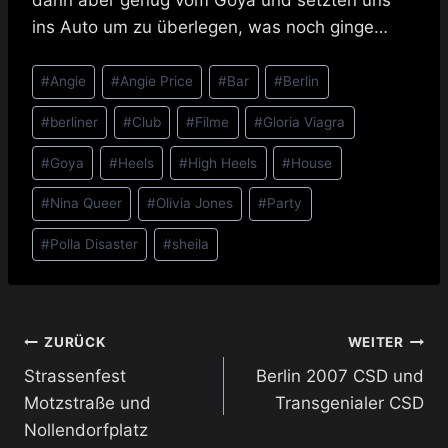
dann aber genug vom Goya und setzten uns
ins Auto um zu überlegen, was noch ginge…
Schlagworte:
#
Angie
#
Angie Price
#
Bar
#
Berlin
#
berliner
#
Club
#
Filme
#
Gloria Viagra
#
Goya
#
Heels
#
High Heels
#
House
#
Nina Queer
#
Olivia Jones
#
Party
#
Polla Disaster
#
sheila
Beitragsnavigation
ZURÜCK
WEITER
Strassenfest
Berlin 2007 CSD und
Motzstraße und
Transgenialer CSD
Nollendorfplatz