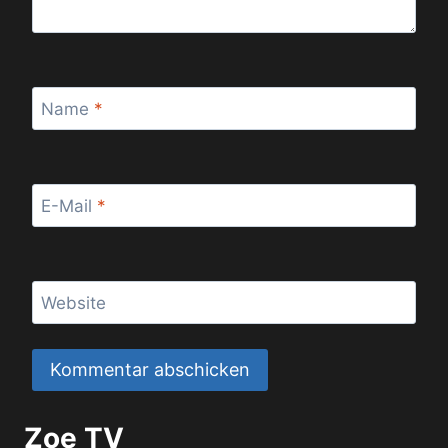
Name
*
E-Mail
*
Website
Zoe TV