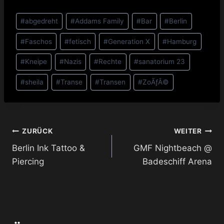
Schlagworte:
#
abgedreht
#
Addams Family
#
Bar
#
Berlin
#
Faschos
#
fetisch
#
Generation X
#
Hamburg
#
Kneipe
#
Nazis
#
Rechte
#
sanatorium 23
#
sheila
#
Transe
#
Transen
#
ZoÃƒÂ©
Beitragsnavigation
ZURÜCK
WEITER
Berlin Ink Tattoo &
GMF Nightbeach @
Piercing
Badeschiff Arena