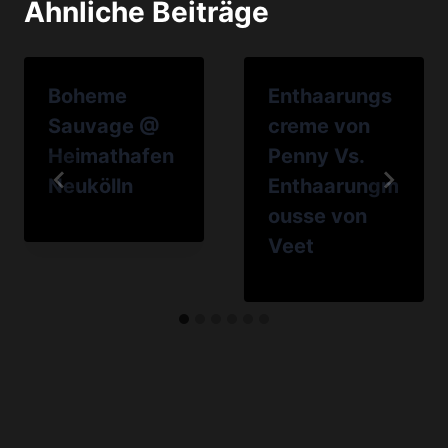
Ähnliche Beiträge
Boheme
Enthaarungs
Sauvage @
creme von
Heimathafen
Penny Vs.
Neukölln
Enthaarungm
ousse von
Veet