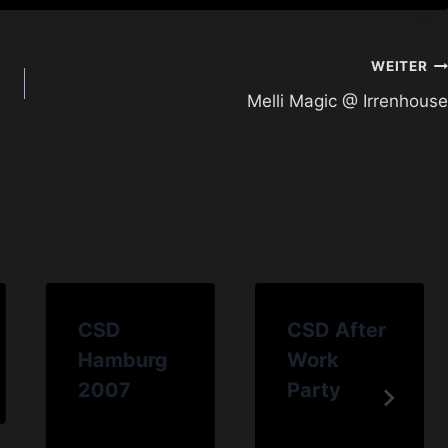
WEITER
Melli Magic @ Irrenhouse
CSD
CSD After
Hamburg
Work
2007
Party