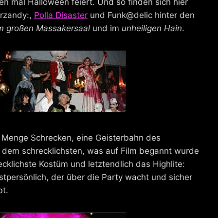
n mal Halloween feiert. Und so finden sich hier
erzandy:,
Polla Disaster
und Funk@delic hinter den
m großen Massakersaal
und im
unheiligen Hain
.
 Menge Schrecken, eine Geisterbahn des
t dem schrecklichsten, was auf Film begannt wurde
cklichste Kostüm und letztendlich das Highlite:
stpersönlich, der über die Party wacht und sicher
bt.