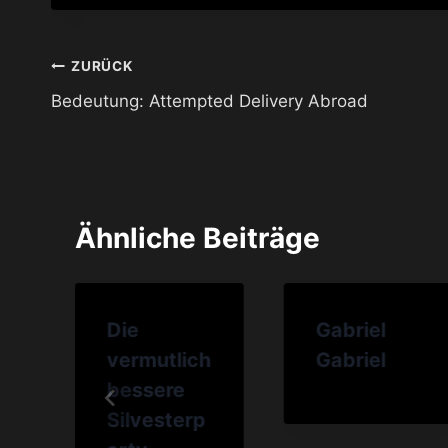
Beitragsnavigation
ZURÜCK
Bedeutung: Attempted Delivery Abroad
Ähnliche Beiträge
Die
Gabriel
vermutlich
Gabriel
bessere
Silvesterp