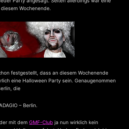
ieder Party angesagt. Selten allerdings war eine
 an diesem Wochenende.
 schon festgestellt, dass an diesem Wochenende
ürlich eine Halloween Party sein. Genaugenommen
rlin, die
DAGIO – Berlin.
 der mit dem
GMF-Club
ja nun wirklich kein