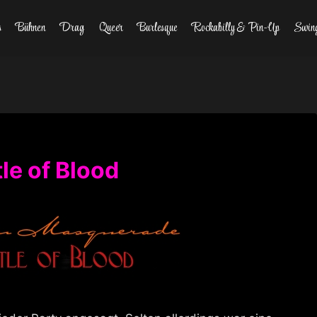
s
Bühnen
Drag
Queer
Burlesque
Rockabilly & Pin-Up
Swin
le of Blood