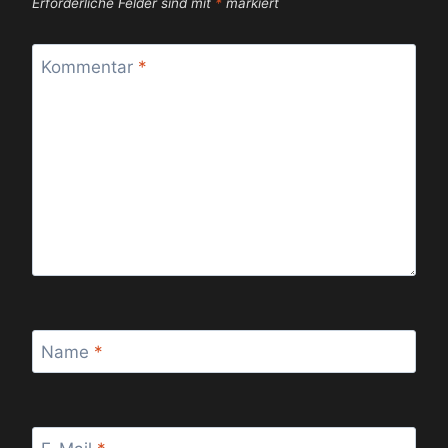
Erforderliche Felder sind mit
*
markiert
Kommentar
*
Name
*