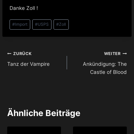
Danke Zoll !
Schlagworte:
#
Import
#
USPS
#
Zoll
Beitragsnavigation
ZURÜCK
WEITER
Tanz der Vampire
Ankündigung: The
Castle of Blood
Ähnliche Beiträge