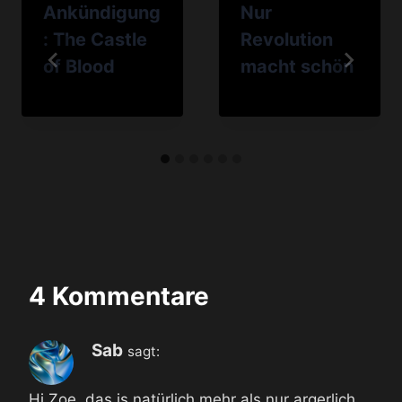
Ankündigung
Nur
: The Castle
Revolution
of Blood
macht schön
4 Kommentare
Sab
sagt:
Hi Zoe, das is natürlich mehr als nur argerlich.