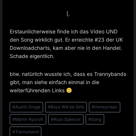
[.
Erstaunlicherweise finde ich das Video UND
den Song wirklich gut. Er erreichte #23 der UK
Downloadcharts, kam aber nie in den Handel.
Schade eigentlich.
btw. natürlich wusste ich, dass es Trannybands
gibt, man siehe einfach einmal in die
weiterführenden Links
Schlagworte:
#
Austin Drage
#
Boys Will be Girls
#
Honeytraps
#
Martin Rycroft
#
Russ Spencer
#
Song
#
Trannyband