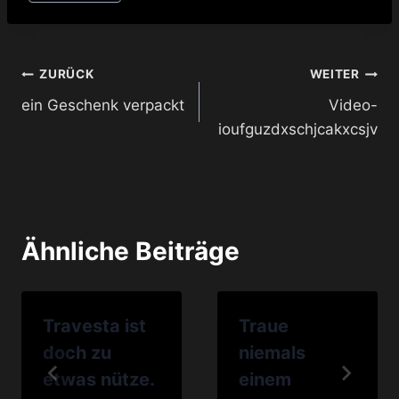
Beitragsnavigation
ZURÜCK
WEITER
ein Geschenk verpackt
Video-
ioufguzdxschjcakxcsjv
Ähnliche Beiträge
Travesta ist
Traue
doch zu
niemals
etwas nütze.
einem