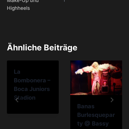
Make-Up und
Highheels
Ähnliche Beiträge
La
Bombonera –
Boca Juniors
Stadion
Banas
Burlesquepar
ty @ Bassy