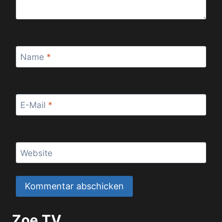
Name
*
E-Mail
*
Website
Zoe TV