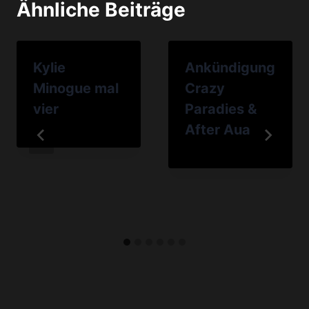
Ähnliche Beiträge
Kylie
Ankündigung
Minogue mal
Crazy
vier
Paradies &
After Aua