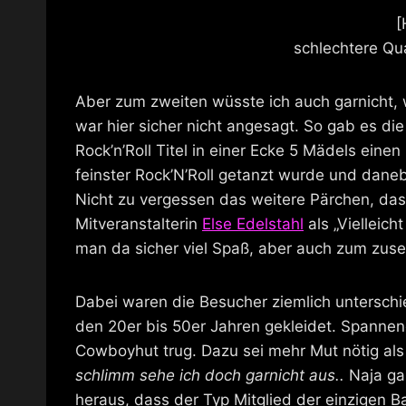
[
schlechtere Qua
Aber zum zweiten wüsste ich auch garnicht, 
war hier sicher nicht angesagt. So gab es di
Rock’n’Roll Titel in einer Ecke 5 Mädels eine
feinster Rock’N’Roll getanzt wurde und dane
Nicht zu vergessen das weitere Pärchen, das
Mitveranstalterin
Else Edelstahl
als „Vielleich
man da sicher viel Spaß, aber auch zum zuse
Dabei waren die Besucher ziemlich untersch
den 20er bis 50er Jahren gekleidet. Spannend
Cowboyhut trug. Dazu sei mehr Mut nötig als 
schlimm sehe ich doch garnicht aus..
Naja gan
heraus, dass der Typ Mitglied der einzigen Ba