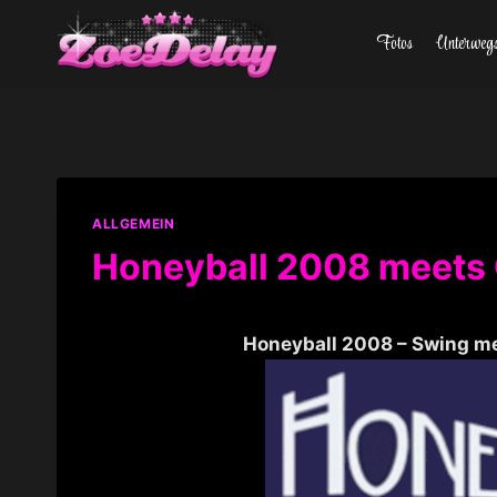
Zum
Fotos
Unterweg
Inhalt
springen
ALLGEMEIN
Honeyball 2008 meets G
Honeyball 2008 – Swing mee