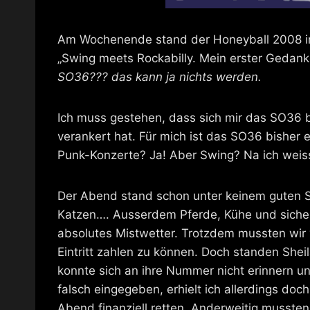
Am Wochenende stand der Honeyball 2008 
„Swing meets Rockabilly. Mein erster Gedanke
SO36??? das kann ja nichts werden.
Ich muss gestehen, dass sich mir das SO36 bi
verankert hat. Für mich ist das SO36 bisher 
Punk-Konzerte? Ja! Aber Swing? Na ich weiss
Der Abend stand schon unter keinem guten S
Katzen…. Ausserdem Pferde, Kühe und sicher 
absolutes Mistwetter. Trotzdem mussten wir
Eintritt zahlen zu können. Doch standen Shei
konnte sich an ihre Nummer nicht erinnern u
falsch eingegeben, erhielt ich allerdings do
Abend finanziell retten. Anderweitig mussten 