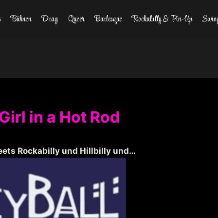
s
Bühnen
Drag
Queer
Burlesque
Rockabilly & Pin-Up
Swin
irl in a Hot Rod
ts Rockabilly und Hillbilly und…