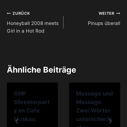
Beitragsnavigation
ZURÜCK
WEITER
Honeyball 2008 meets
Pinups überall
Girl in a Hot Rod
Ähnliche Beiträge
GMF
Massage und
Silvesterpart
Massage.
y im Cafe
Zwei Wörter
Moskau
unterschiedli