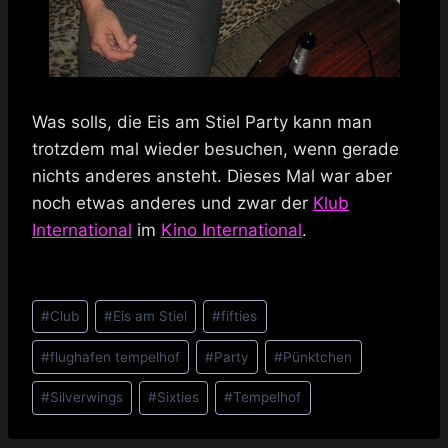
Was solls, die Eis am Stiel Party kann man
trotzdem mal wieder besuchen, wenn gerade
nichts anderes ansteht. Dieses Mal war aber
noch etwas anderes und zwar der
Klub
International
im
Kino International
.
Schlagworte:
#
Club
#
Eis am Stiel
#
fifties
#
flughafen tempelhof
#
Party
#
Pünktchen
#
Silverwings
#
Sixties
#
Tempelhof