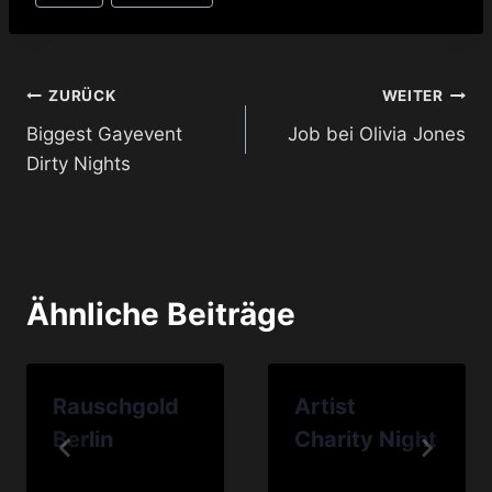
Beitragsnavigation
ZURÜCK
WEITER
Biggest Gayevent
Job bei Olivia Jones
Dirty Nights
Ähnliche Beiträge
Rauschgold
Artist
Berlin
Charity Night