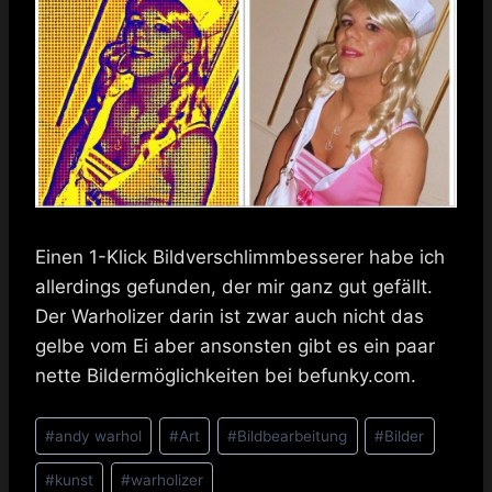
Einen 1-Klick Bildverschlimmbesserer habe ich
allerdings gefunden, der mir ganz gut gefällt.
Der Warholizer darin ist zwar auch nicht das
gelbe vom Ei aber ansonsten gibt es ein paar
nette Bildermöglichkeiten bei befunky.com.
Schlagworte:
#
andy warhol
#
Art
#
Bildbearbeitung
#
Bilder
#
kunst
#
warholizer