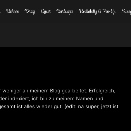
s
Bühnen
Drag
Queer
Burlesque
Rockabilly & Pin-Up
Swin
weniger an meinem Blog gearbeitet. Erfolgreich,
eder indexiert, ich bin zu meinem Namen und
amt ist alles wieder gut. (edit: na super, jetzt ist