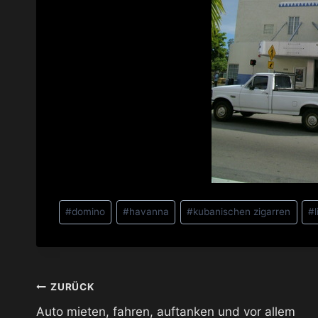
Schlagworte:
#
domino
#
havanna
#
kubanischen zigarren
#
Beitragsnavigation
ZURÜCK
Auto mieten, fahren, auftanken und vor allem