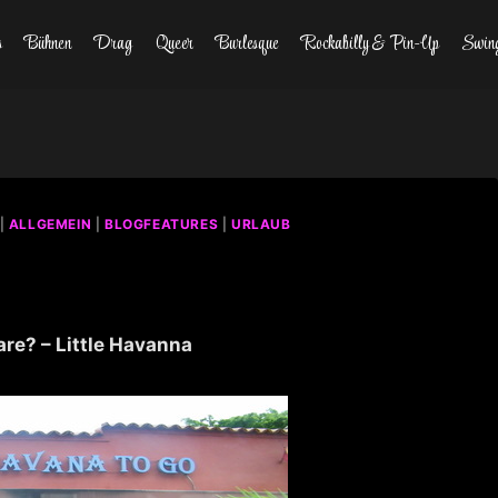
s
Bühnen
Drag
Queer
Burlesque
Rockabilly & Pin-Up
Swin
|
ALLGEMEIN
|
BLOGFEATURES
|
URLAUB
re? – Little Havanna