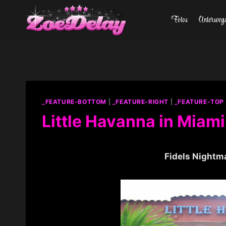
Zum
Fotos
Unterweg
Inhalt
springen
_FEATURE-BOTTOM
|
_FEATURE-RIGHT
|
_FEATURE-TOP
Little Havanna in Miami
Fidels Nightma