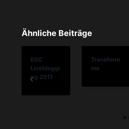
Ähnliche Beiträge
ESC
Transform
Livebloggi
me
ng 2011