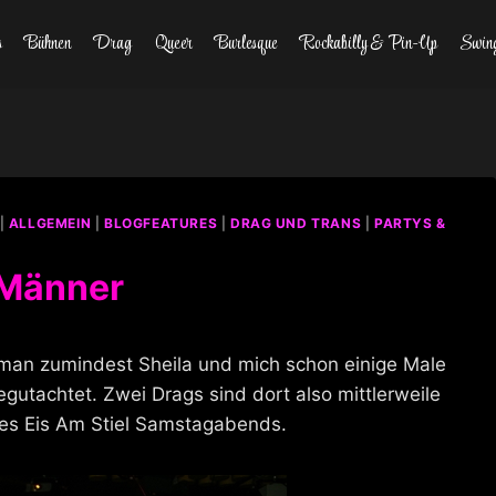
s
Bühnen
Drag
Queer
Burlesque
Rockabilly & Pin-Up
Swin
|
ALLGEMEIN
|
BLOGFEATURES
|
DRAG UND TRANS
|
PARTYS &
 Männer
t man zumindest Sheila und mich schon einige Male
utachtet. Zwei Drags sind dort also mittlerweile
es Eis Am Stiel Samstagabends.