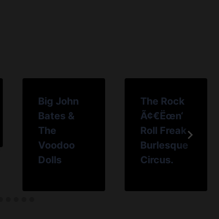
Big John
The Rock
Bates &
Ã¢€Ëœn‘
The
Roll Freak
Voodoo
Burlesque
Dolls
Circus.