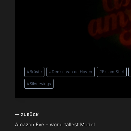
Schlagworte:
#
Brüste
#
Denise van de Hoven
#
Eis am Stiel
#
Silverwings
Beitragsnavigation
ZURÜCK
Amazon Eve – world tallest Model