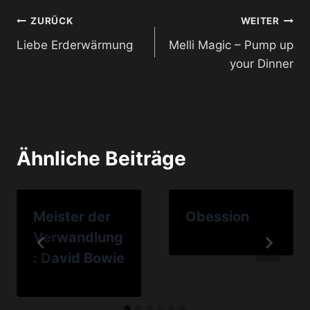
Beitragsnavigation
ZURÜCK
WEITER
Liebe Erderwärmung
Melli Magic – Pump up
your Dinner
Ähnliche Beiträge
Meister der
Obession
Verwandlung
: David Bowie