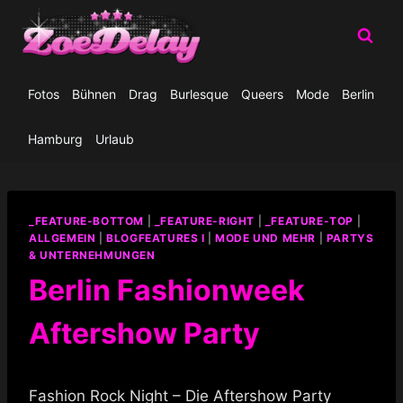
Zum
Inhalt
springen
Fotos
Bühnen
Drag
Burlesque
Queers
Mode
Berlin
Hamburg
Urlaub
_FEATURE-BOTTOM
|
_FEATURE-RIGHT
|
_FEATURE-TOP
|
ALLGEMEIN
|
BLOGFEATURES I
|
MODE UND MEHR
|
PARTYS
& UNTERNEHMUNGEN
Berlin Fashionweek
Aftershow Party
Fashion Rock Night – Die Aftershow Party