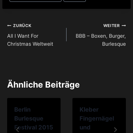
Beitragsnavigation
ZURÜCK
WEITER
All I Want For
BBB – Boxen, Burger,
Christmas Weltweit
Burlesque
Ähnliche Beiträge
Berlin
Kleber
Burlesque
Fingernägel
Festival 2015
und