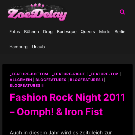
Zum
Inhalt
springen
Fotos
Bühnen
Drag
Burlesque
Queers
Mode
Berlin
Hamburg
Urlaub
_FEATURE-BOTTOM
|
_FEATURE-RIGHT
|
_FEATURE-TOP
|
ALLGEMEIN
|
BLOGFEATURES
|
BLOGFEATURES I
|
BLOGFEATURES II
Fashion Rock Night 2011
– Oomph! & Iron Fist
Auch in diesem Jahr wird es zeitgleich zur