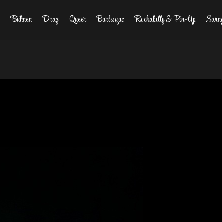
s
Bühnen
Drag
Queer
Burlesque
Rockabilly & Pin-Up
Swin