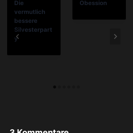
Die
Obession
vermutlich
bessere
Silvesterpart
y
3 Kommentare