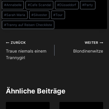
Schlagworte:
#
Annabelle
#
Cafe Scandal
#
Düsseldorf
#
Party
#
Sarah Maria
#
Silvester
#
Tour
#
Tranny auf Reisen Checkliste
Beitragsnavigation
ZURÜCK
WEITER
Traue niemals einem
Blondinenwitze
Trannygirl
Ähnliche Beiträge