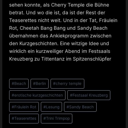
sehen konnte, als Cherry Temple die Bühne
betrat. Und wo die ist, da ist der Rest der
Teaserettes nicht weit. Und in der Tat, Fräulein
Rot, Cheetah Bang Bang und Sandy Beach
übernahmen das Ankiekprogramm zwischen
den Kurzgeschichten. Eine witzige Idee und
wirklich ein kurzweiliger Abend im Festsaals
Kreuzberg zu Tittentanz im Spitzenschlüpfer
Schlagworte:
#
Beach
#
Berlin
#
cherry temple
#
erotische kurzgeschichten
#
Festsaal Kreuzberg
#
Fräulein Rot
#
Lesung
#
Sandy Beach
#
Teaserettes
#
Trini Trimpop