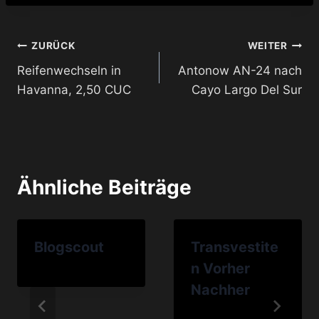
Beitragsnavigation
ZURÜCK
WEITER
Reifenwechseln in
Antonow AN-24 nach
Havanna, 2,50 CUC
Cayo Largo Del Sur
Ähnliche Beiträge
Blogscout
Transvestite
n Vorher
Nachher