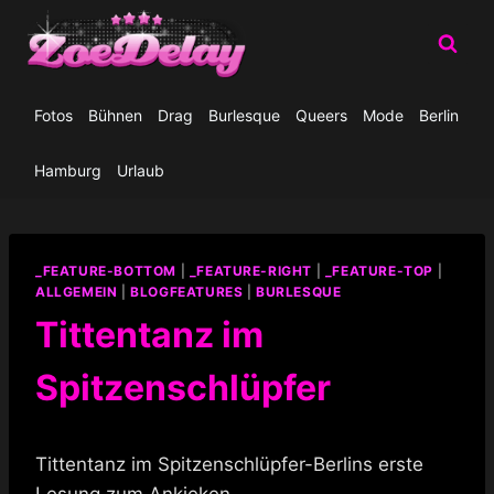
Zum
Inhalt
springen
Fotos
Bühnen
Drag
Burlesque
Queers
Mode
Berlin
Hamburg
Urlaub
_FEATURE-BOTTOM
|
_FEATURE-RIGHT
|
_FEATURE-TOP
|
ALLGEMEIN
|
BLOGFEATURES
|
BURLESQUE
Tittentanz im
Spitzenschlüpfer
Tittentanz im Spitzenschlüpfer-Berlins erste
Lesung zum Ankieken